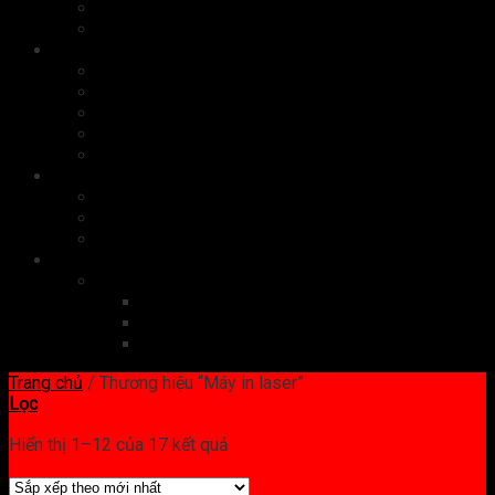
Bộ nhớ
Card màn hình
Phụ kiện
Chuột
Bàn phím
Tai nghe
Màn hình
Cáp, sạc
Quà tặng công nghệ
Quà tặng doanh nghiệp
Quà tặng doanh nhân
Set quà tặng
Dịch vụ công nghệ
Website
Đăng ký tên miền
Thiết kế website
Quản trị website
Trang chủ
/
Thương hiệu “Máy in laser”
Lọc
Hiển thị 1–12 của 17 kết quả