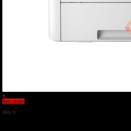
+
Xem nhanh
Máy in
Máy in laser màu Brother HL-L8260CDN