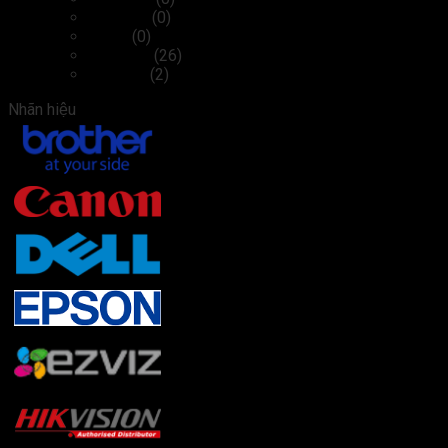
Cáp, sạc
(0)
Chuột
(0)
Màn hình
(26)
Tai nghe
(2)
Nhãn hiệu
Brother
(22)
Canon
(3)
Dell
(27)
Epson
(2)
Ezviz
(2)
Hikvision
(4)