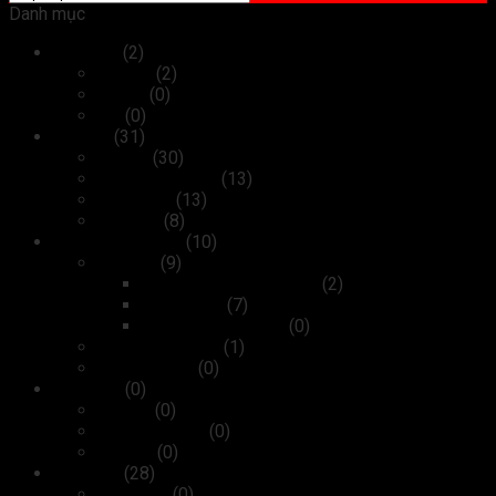
Danh mục
Máy tính
(2)
Laptop
(2)
Tablet
(0)
PC
(0)
Thiết bị
(31)
Máy in
(30)
Máy photocopy
(13)
Máy scan
(13)
Máy fax
(8)
Kiểm soát ra vào
(10)
Camera
(9)
Camera Wifi không dây
(2)
Camera IP
(7)
Camera analog HD
(0)
Máy chấm công
(1)
Cửa tự động
(0)
Linh kiện
(0)
Bộ nhớ
(0)
Card màn hình
(0)
Ổ cứng
(0)
Phụ kiện
(28)
Bàn phím
(0)