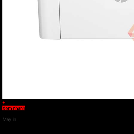
+
Xem nhanh
Máy in
Máy in laser trắng đen HP 107w (4ZB78A)