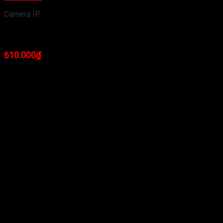
Camera IP
Camera IP Wifi Kbone KN-H21PA Full HD 360 độ
610.000
₫