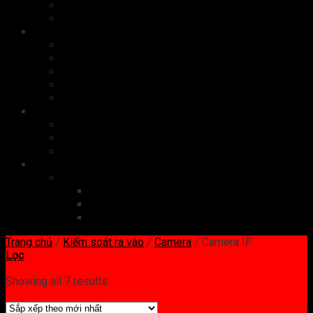
Bộ nhớ
Card màn hình
Phụ kiện
Chuột
Bàn phím
Tai nghe
Màn hình
Cáp, sạc
Quà tặng công nghệ
Quà tặng doanh nghiệp
Quà tặng doanh nhân
Set quà tặng
Dịch vụ công nghệ
Website
Đăng ký tên miền
Thiết kế website
Quản trị website
Trang chủ
/
Kiểm soát ra vào
/
Camera
/
Camera IP
Lọc
Showing all 7 results