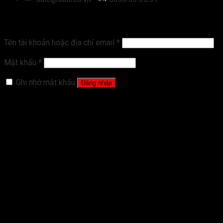
Đăng nhập
Tên tài khoản hoặc địa chỉ email
*
Mật khẩu
*
Ghi nhớ mật khẩu
Đăng nhập
Quên mật khẩu?