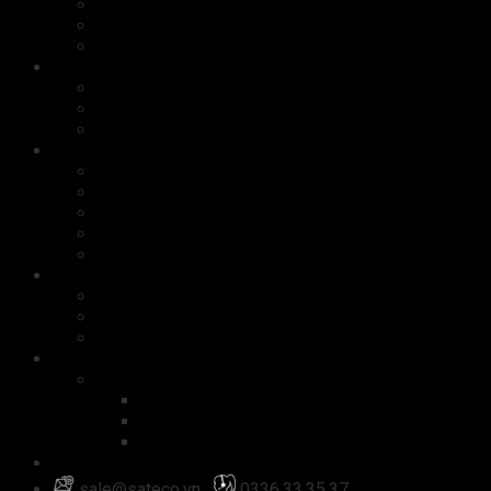
Máy photocopy
Máy fax
Máy scan
Linh kiện
Ổ cứng
Bộ nhớ
Card màn hình
Phụ kiện
Chuột
Bàn phím
Tai nghe
Màn hình
Cáp, sạc
Quà tặng công nghệ
Quà tặng doanh nghiệp
Quà tặng doanh nhân
Set quà tặng
Dịch vụ công nghệ
Website
Đăng ký tên miền
Thiết kế website
Quản trị website
Đăng nhập
sale@sateco.vn
0336.33.35.37