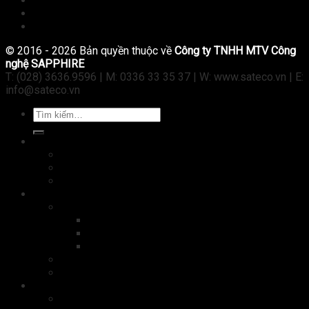
Tài liệu
Tuyển dụng
Liên hệ
© 2016 - 2026 Bản quyền thuộc về
Công ty TNHH MTV Công
nghệ SAPPHIRE
T: (028) 3636.9596 | M: 0336 33 35 37 | W: www.sateco.vn | E:
info@sateco.vn
Tìm
kiếm:
Máy tính
Laptop
Tablet
PC
Kiểm soát ra vào
Camera
Camera IP
Camera Wifi không dây
Camera analog HD
Cửa tự động
Máy chấm công
Thiết bị
Máy in