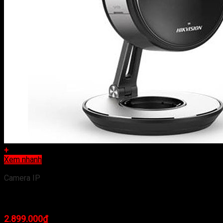
+
Xem nhanh
Camera IP
Camera IP Wifi Hikvision DS-2CV2U32FD-IW
2.899.000
₫