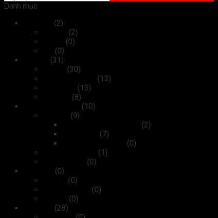
Danh mục
Máy tính
(2)
Laptop
(2)
Tablet
(0)
PC
(0)
Thiết bị
(31)
Máy in
(30)
Máy photocopy
(13)
Máy scan
(13)
Máy fax
(8)
Kiểm soát ra vào
(10)
Camera
(9)
Camera Wifi không dây
(2)
Camera IP
(7)
Camera analog HD
(0)
Máy chấm công
(1)
Cửa tự động
(0)
Linh kiện
(0)
Bộ nhớ
(0)
Card màn hình
(0)
Ổ cứng
(0)
Phụ kiện
(28)
Bàn phím
(0)