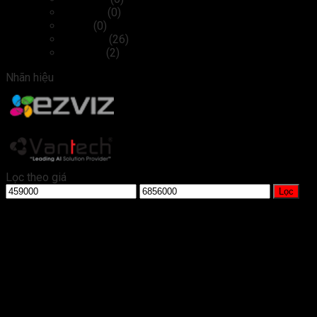
Cáp, sạc
(0)
Chuột
(0)
Màn hình
(26)
Tai nghe
(2)
Nhãn hiệu
Ezviz
(2)
Vantech
(1)
Lọc theo giá
Giá
Giá
Lọc
tối
tối
thiểu
đa