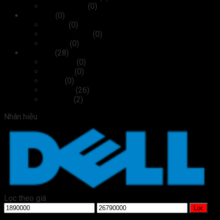
Cửa tự động
(0)
Linh kiện
(0)
Bộ nhớ
(0)
Card màn hình
(0)
Ổ cứng
(0)
Phụ kiện
(28)
Bàn phím
(0)
Cáp, sạc
(0)
Chuột
(0)
Màn hình
(26)
Tai nghe
(2)
Nhãn hiệu
Lọc theo giá
Giá
Giá
Lọc
tối
tối