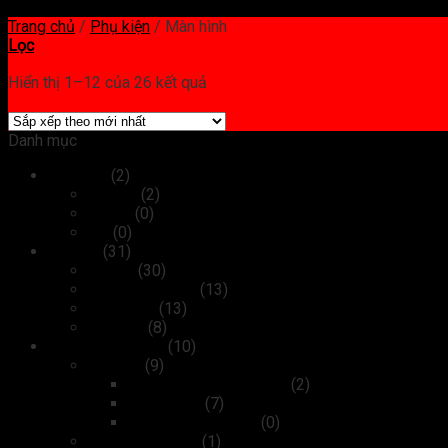
Trang chủ
/
Phụ kiện
/
Màn hình
Lọc
Hiển thị 1–12 của 26 kết quả
Danh mục
Máy tính
(2)
Laptop
(2)
Tablet
(0)
PC
(0)
Thiết bị
(31)
Máy in
(30)
Máy photocopy
(13)
Máy scan
(13)
Máy fax
(8)
Kiểm soát ra vào
(10)
Camera
(9)
Camera Wifi không dây
(2)
Camera IP
(7)
Camera analog HD
(0)
Máy chấm công
(1)