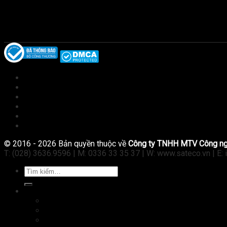
Giới thiệu
Sản phẩm
Kiến thức
Tài liệu
Tuyển dụng
Liên hệ
© 2016 - 2026 Bản quyền thuộc về
Công ty TNHH MTV Công n
T: (028) 3636.9596 | M: 0336 33 35 37 | W: www.sateco.vn | E:
Tìm
kiếm:
Máy tính
Laptop
Tablet
PC