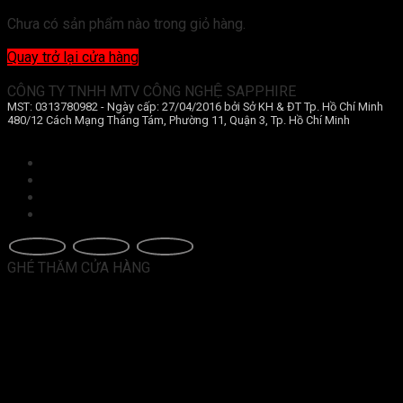
Chưa có sản phẩm nào trong giỏ hàng.
Quay trở lại cửa hàng
CÔNG TY TNHH MTV CÔNG NGHỆ SAPPHIRE
MST: 0313780982 - Ngày cấp: 27/04/2016 bởi Sở KH & ĐT Tp. Hồ Chí Minh
480/12 Cách Mạng Tháng Tám, Phường 11, Quận 3, Tp. Hồ Chí Minh
Điều khoản và điều kiện
Chính sách bảo mật
Bảo mật thông tin khách hàng
Hình thức thanh toán
GHÉ THĂM CỬA HÀNG