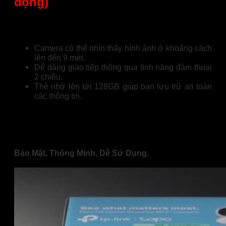
động)
độ
SL
1. Ưu điểm của camera wifi Tapo C200:
Camera có thể nhìn thấy hình ảnh ở khoảng cách
lên đến 9 mét.
Dễ dàng giao tiếp thông qua tính năng đàm thoại
2 chiều.
Thẻ nhớ lên tới 128GB giúp bạn lưu trữ an toàn
các thông tin.
2. Thông số kỹ thuật và tính năng của
camera quan sát wifi Tapo C200:
Bảo Mật, Thông Minh, Dễ Sử Dụng.