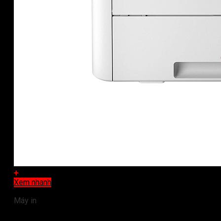
+
Xem nhanh
Máy in
Máy in laser màu Brother HL-L8260CDN