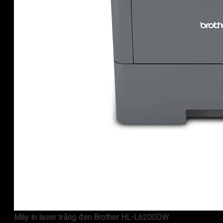
Máy in laser trắng đen Brother HL-L6200DW