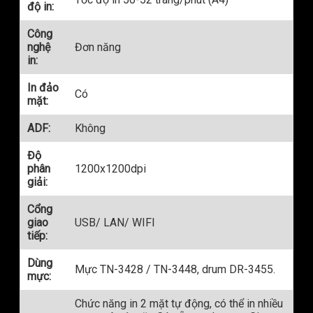
độ in:
Công
nghệ
Đơn năng
in:
In đảo
Có
mặt:
ADF:
Không
Độ
phân
1200x1200dpi
giải:
Cổng
giao
USB/ LAN/ WIFI
tiếp:
Dùng
Mực TN-3428 / TN-3448, drum DR-3455.
mực:
Chức năng in 2 mặt tự động, có thể in nhiều