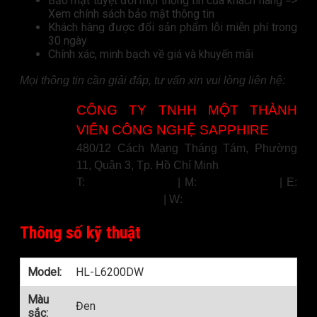
Bảo mật tuyệt đối mọi thông tin của khách hàng =>
Xem chính sách bảo mật thông tin
Khách hàng được đổi sản phẩm lỗi miễn phí trong
30 ngày
Chính xác, minh bạch về giá và khuyến mãi
Mọi thông tin cần giải đáp, tư vấn xin vui lòng liên hệ:
CÔNG TY TNHH MỘT THÀNH
VIÊN CÔNG NGHỆ SAPPHIRE
480/12 Cách Mạng Tháng Tám, Phường
11, Quận 3, Tp. Hồ Chí Minh
T:
(028) 3636 9596
| M:
0336 33 35 37
| E:
info@sateco.vn
| W:
www.sateco.vn
Thông số kỹ thuật
Model:
HL-L6200DW
Màu
Đen
sắc: