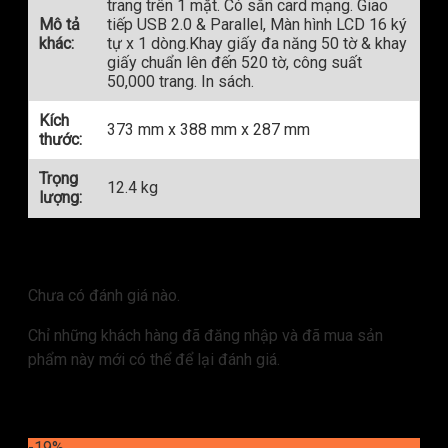
trang trên 1 mặt. Có sẵn card mạng. Giao
Mô tả
tiếp USB 2.0 & Parallel, Màn hình LCD 16 ký
khác:
tự x 1 dòng.Khay giấy đa năng 50 tờ & khay
giấy chuẩn lên đến 520 tờ, công suất
50,000 trang. In sách.
Kích
373 mm x 388 mm x 287 mm
thước:
Trọng
12.4 kg
lượng:
Đánh giá
Chưa có đánh giá nào.
Chỉ những khách hàng đã đăng nhập và đã mua sản
phẩm này mới có thể để lại đánh giá.
Sản phẩm tương tự
-19%