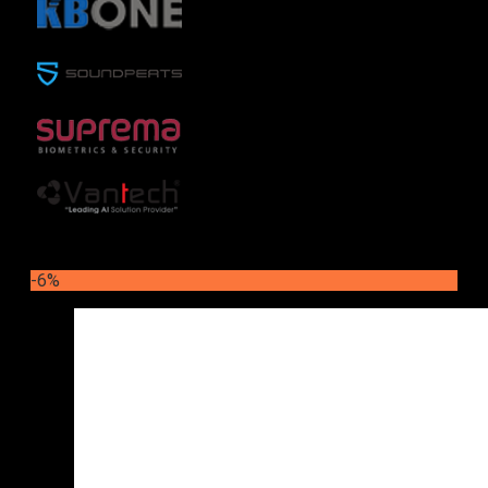
Soundpeats
(2)
Suprema
(1)
Vantech
(1)
-6%