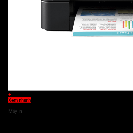
+
Xem nhanh
Máy in
Máy in phun màu Brother MFC-T920DW (đa chức năng)