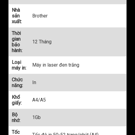
Nhà
sản
Brother
xuất:
Thời
gian
12 Tháng
bảo
hành:
Loại
Máy in laser đen trắng
máy in:
Chức
In
năng:
Khổ
A4/A5
giấy:
Bộ
1Gb
nhớ:
Tốc
Tốc độ in 50-52 trang/phút (A4)