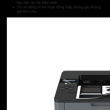
hầu hết các hệ điều hành
Chỉ số tiếng ồn khi hoạt động thấp không gây không
gây khó chịu