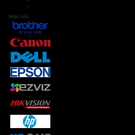
Màn hình
Tai nghe
Nhãn hiệu
Brother
(22)
Canon
(3)
Dell
(27)
Epson
(2)
Ezviz
(2)
Hikvision
(4)
HP
(3)
KB.One
(1)