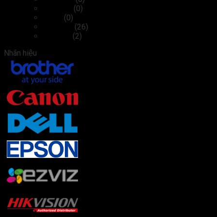
Cáp, sạc
(0)
Chuột
(0)
Màn hình
(26)
Tai nghe
(2)
Nhãn hiệu
Brother
(22)
Canon
(3)
Dell
(27)
Epson
(2)
Ezviz
(2)
Hikvision
(4)