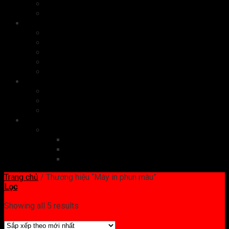
Bộ nhớ
Card màn hình
Phụ kiện
Chuột
Bàn phím
Tai nghe
Màn hình
Cáp, sạc
Quà tặng công nghệ
Quà tặng doanh nghiệp
Quà tặng doanh nhân
Set quà tặng
Dịch vụ công nghệ
Website
Đăng ký tên miền
Thiết kế website
Quản trị website
Trang chủ
/
Thương hiệu “Máy in phun màu”
Lọc
Showing all 5 results