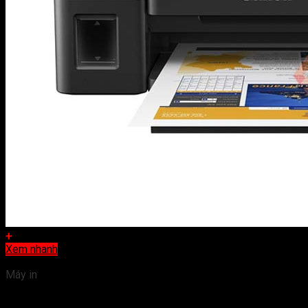
+
Xem nhanh
Máy in
Máy in phun màu Canon PIXMA G1010