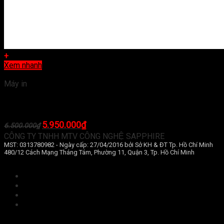
+
Xem nhanh
Máy in
Máy in phun màu Brother DCP-T820DW (đa chức năng)
Giá
Giá
5.950.000
₫
6.500.000
₫
gốc
hiện
CÔNG TY TNHH MTV CÔNG NGHỆ SAPPHIRE
là:
tại
MST: 0313780982 - Ngày cấp: 27/04/2016 bởi Sở KH & ĐT Tp. Hồ Chí Minh
6.500.000₫.
là:
480/12 Cách Mạng Tháng Tám, Phường 11, Quận 3, Tp. Hồ Chí Minh
5.950.000₫.
Điều khoản và điều kiện
Chính sách bảo mật
Bảo mật thông tin khách hàng
Hình thức thanh toán