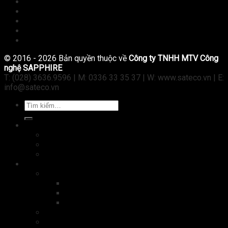
Sản phẩm
Kiến thức
Tài liệu
Tuyển dụng
Liên hệ
© 2016 - 2026 Bản quyền thuộc về
Công ty TNHH MTV Công
nghệ SAPPHIRE
T: (028) 3636.9596 | M: 0336 33 35 37 | W: www.sateco.vn | E:
info@sateco.vn
Tìm
kiếm:
Máy tính
Laptop
Tablet
PC
Kiểm soát ra vào
Camera
Camera IP
Camera Wifi không dây
Camera analog HD
Cửa tự động
Máy chấm công