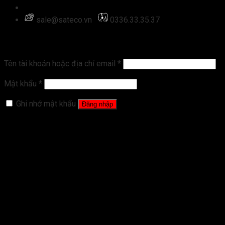
Đăng nhập
sale@sateco.vn
0336.33.35.37
Đăng nhập
Tên tài khoản hoặc địa chỉ email
*
Mật khẩu
*
Ghi nhớ mật khẩu
Đăng nhập
Quên mật khẩu?