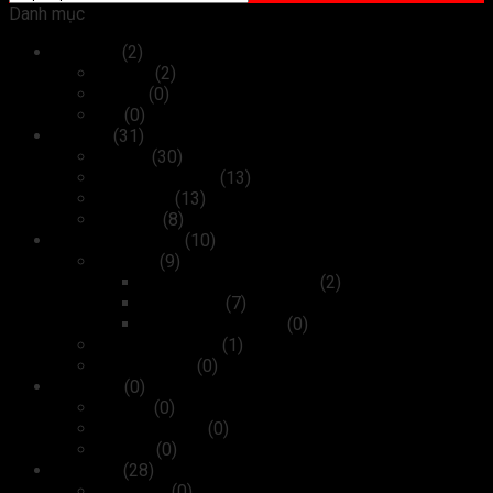
Danh mục
Máy tính
(2)
Laptop
(2)
Tablet
(0)
PC
(0)
Thiết bị
(31)
Máy in
(30)
Máy photocopy
(13)
Máy scan
(13)
Máy fax
(8)
Kiểm soát ra vào
(10)
Camera
(9)
Camera Wifi không dây
(2)
Camera IP
(7)
Camera analog HD
(0)
Máy chấm công
(1)
Cửa tự động
(0)
Linh kiện
(0)
Bộ nhớ
(0)
Card màn hình
(0)
Ổ cứng
(0)
Phụ kiện
(28)
Bàn phím
(0)