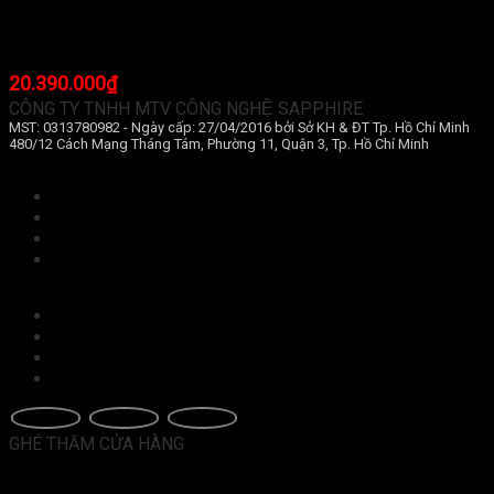
Màn hình máy tính Dell UltraSharp U3421WE (34
inch/WQHD/IPS/Cong)
20.390.000
₫
CÔNG TY TNHH MTV CÔNG NGHỆ SAPPHIRE
MST: 0313780982 - Ngày cấp: 27/04/2016 bởi Sở KH & ĐT Tp. Hồ Chí Minh
480/12 Cách Mạng Tháng Tám, Phường 11, Quận 3, Tp. Hồ Chí Minh
Điều khoản và điều kiện
Chính sách bảo mật
Bảo mật thông tin khách hàng
Hình thức thanh toán
Chính sách giao hàng
Đổi trả và hoàn tiền
Hướng dẫn mua hàng
Chính sách bảo hành
GHÉ THĂM CỬA HÀNG