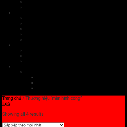
Bộ nhớ
Card màn hình
Phụ kiện
Chuột
Bàn phím
Tai nghe
Màn hình
Cáp, sạc
Quà tặng công nghệ
Quà tặng doanh nghiệp
Quà tặng doanh nhân
Set quà tặng
Dịch vụ công nghệ
Website
Đăng ký tên miền
Thiết kế website
Quản trị website
Trang chủ
/
Thương hiệu “màn hình cong”
Lọc
Showing all 4 results