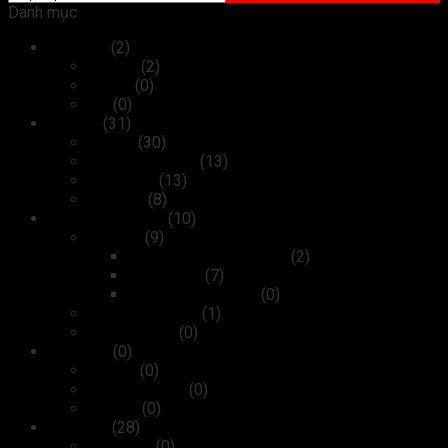
Danh mục
Máy tính
(2)
Laptop
(2)
Tablet
(0)
PC
(0)
Thiết bị
(31)
Máy in
(30)
Máy photocopy
(13)
Máy scan
(13)
Máy fax
(8)
Kiểm soát ra vào
(10)
Camera
(9)
Camera Wifi không dây
(2)
Camera IP
(7)
Camera analog HD
(0)
Máy chấm công
(1)
Cửa tự động
(0)
Linh kiện
(0)
Bộ nhớ
(0)
Card màn hình
(0)
Ổ cứng
(0)
Phụ kiện
(28)
Bàn phím
(0)