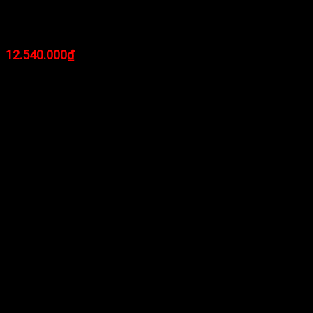
Màn hình Gaming Dell S3220DGF (31.5
inch/QHD/VA/165Hz/Cong)
12.540.000
₫