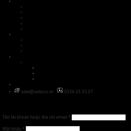
Phụ kiện
Chuột
Bàn phím
Tai nghe
Màn hình
Cáp, sạc
Quà tặng công nghệ
Quà tặng doanh nghiệp
Quà tặng doanh nhân
Set quà tặng
Dịch vụ công nghệ
Website
Đăng ký tên miền
Thiết kế website
Quản trị website
Đăng nhập
sale@sateco.vn
0336.33.35.37
Đăng nhập
Tên tài khoản hoặc địa chỉ email
*
Mật khẩu
*