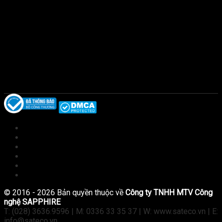
Giới thiệu
Sản phẩm
Kiến thức
Tài liệu
Tuyển dụng
Liên hệ
© 2016 - 2026 Bản quyền thuộc về
Công ty TNHH MTV Công
nghệ SAPPHIRE
T: (028) 3636.9596 | M: 0336 33 35 37 | W: www.sateco.vn | E:
info@sateco.vn