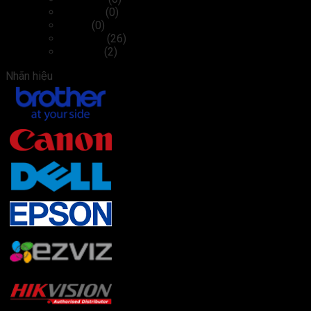
Cáp, sạc
(0)
Chuột
(0)
Màn hình
(26)
Tai nghe
(2)
Nhãn hiệu
Brother
(22)
Canon
(3)
Dell
(27)
Epson
(2)
Ezviz
(2)
Hikvision
(4)