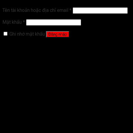
Tên tài khoản hoặc địa chỉ email
*
Mật khẩu
*
Ghi nhớ mật khẩu
Đăng nhập
Quên mật khẩu?