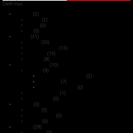
Danh mục
Máy tính
(2)
Laptop
(2)
Tablet
(0)
PC
(0)
Thiết bị
(31)
Máy in
(30)
Máy photocopy
(13)
Máy scan
(13)
Máy fax
(8)
Kiểm soát ra vào
(10)
Camera
(9)
Camera Wifi không dây
(2)
Camera IP
(7)
Camera analog HD
(0)
Máy chấm công
(1)
Cửa tự động
(0)
Linh kiện
(0)
Bộ nhớ
(0)
Card màn hình
(0)
Ổ cứng
(0)
Phụ kiện
(28)
Bàn phím
(0)