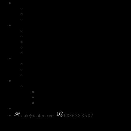
Linh kiện
Ổ cứng
Bộ nhớ
Card màn hình
Phụ kiện
Chuột
Bàn phím
Tai nghe
Màn hình
Cáp, sạc
Quà tặng công nghệ
Quà tặng doanh nghiệp
Quà tặng doanh nhân
Set quà tặng
Dịch vụ công nghệ
Website
Đăng ký tên miền
Thiết kế website
Quản trị website
Đăng nhập
sale@sateco.vn
0336.33.35.37
Đăng nhập