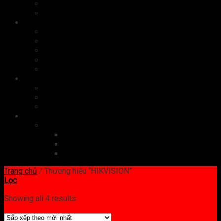
Bộ nhớ
Card màn hình
Phụ kiện
Chuột
Bàn phím
Tai nghe
Màn hình
Cáp, sạc
Quà tặng công nghệ
Quà tặng doanh nghiệp
Quà tặng doanh nhân
Set quà tặng
Dịch vụ công nghệ
Website
Đăng ký tên miền
Thiết kế website
Quản trị website
Trang chủ
/
Thương hiệu “HIKVISION”
Lọc
Showing all 4 results