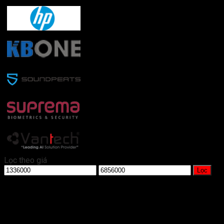
HP
(3)
KB.One
(1)
Soundpeats
(2)
Suprema
(1)
Vantech
(1)
Lọc theo giá
Giá
Giá
Lọc
tối
tối
thiểu
đa