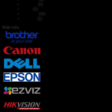
Cáp, sạc
(0)
Chuột
(0)
Màn hình
(26)
Tai nghe
(2)
Nhãn hiệu
Brother
(22)
Canon
(3)
Dell
(27)
Epson
(2)
Ezviz
(2)
Hikvision
(4)