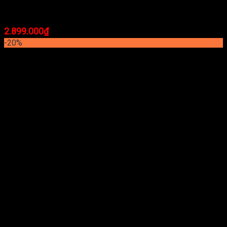
Camera IP Wifi Hikvision DS-2CV2U32FD-IW
2.899.000
₫
-20%