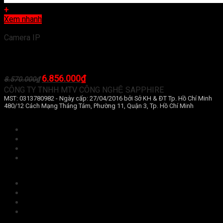
+
Xem nhanh
Camera IP
Bộ Kit Wifi Hikvision NK42W0 (4 Camera + 1 Đầu ghi)
Giá
Giá
6.856.000
₫
8.570.000
₫
gốc
hiện
CÔNG TY TNHH MTV CÔNG NGHỆ SAPPHIRE
là:
tại
MST: 0313780982 - Ngày cấp: 27/04/2016 bởi Sở KH & ĐT Tp. Hồ Chí Minh
8.570.000₫.
là:
480/12 Cách Mạng Tháng Tám, Phường 11, Quận 3, Tp. Hồ Chí Minh
6.856.000₫.
Điều khoản và điều kiện
Chính sách bảo mật
Bảo mật thông tin khách hàng
Hình thức thanh toán
Chính sách giao hàng
Đổi trả và hoàn tiền
Hướng dẫn mua hàng
Chính sách bảo hành