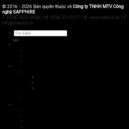
© 2016 - 2026 Bản quyền thuộc về
Công ty TNHH MTV Công
nghệ SAPPHIRE
T: (028) 3636.9596 | M: 0336 33 35 37 | W: www.sateco.vn | E:
info@sateco.vn
Tìm
kiếm:
Máy tính
Laptop
Tablet
PC
Kiểm soát ra vào
Camera
Camera IP
Camera Wifi không dây
Camera analog HD
Cửa tự động
Máy chấm công
Thiết bị
Máy in
Máy photocopy
Máy fax
Máy scan